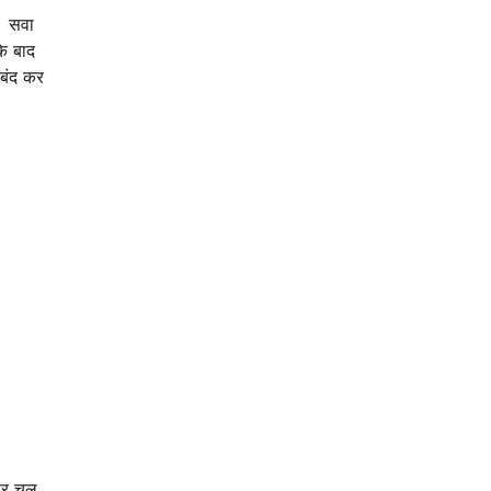
। सवा
के बाद
 बंद कर
 पर चल