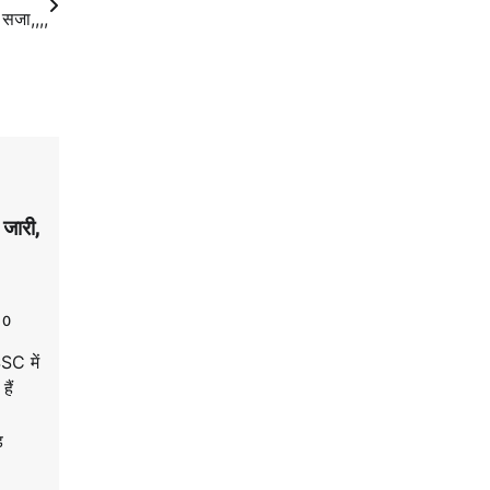
सजा,,,,
 जारी,
0
SC में
हैं
ड