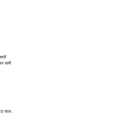
श्वरी
्कर धामी
ई 20 साल