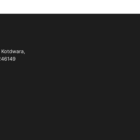
 Kotdwara,
 246149