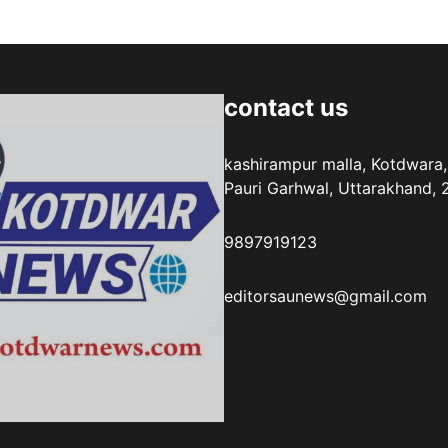
contact us
kashirampur malla, Kotdwara,
Pauri Garhwal, Uttarakhand,
9897919123
editorsaunews@gmail.com