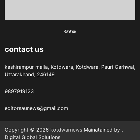
Facebook
Twitter
YouTube
contact us
kashirampur malla, Kotdwara, Kotdwara, Pauri Garhwal,
Uttarakhand, 246149
9897919123
editorsaunews@gmail.com
Copyright © 2026
kotdwarnews
Mainatained by ,
Digital Global Solutions