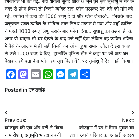
शिकायत भी की गई.. वही अगली सुबह आज 6 जून क़ो ज़ब सुधांशु ने घर के
नंबर से फ़ोन किया तो किसी व्यक्ति द्वारा फ़ोन उठाकर पैसे देने की मांग की
गई.. व्यक्ति ने कहा की 1000 रुपए दे दो और फ़ोन लेजाओ… जिसके बाद
पत्रकार उक्त व्यक्ति के गोविन्द नगर स्तिथ मकान मे गया और वहाँ व्यक्ति
ने पहले 1000 रुपए लिए, उसके बाद फ़ोन दिया… सुधांशु का कहना है कि
अगर वो चाहता तो घर देखने के बाद पैसे नहीं देता लेकिन वह व्यक्ति भविष्य
मे पैसे के लालच मे ही सही किसी का खोया हुआ समान लौटा दे इस वजह
से उसे 1000 रुपए दे दिए.. हालांकि पुलिस टीम ने कहा था की आप घर
देखकर हमे बता देना फोन हम खुद दिला देंगे, पर सुधांशु ने ऐसा नही किया।
Facebook
Mastodon
Email
WhatsApp
Messenger
Telegram
Share
Posted in
उत्तराखंड
Post
Previous:
Next:
navigation
कोटद्वार की एक और बेटी ने किया
कोटद्वार में घर में मिला युवक का
नाम रोशन, अनुभूति भारद्वाज बनी
शव। अपने परिवार का आखरी सदस्य