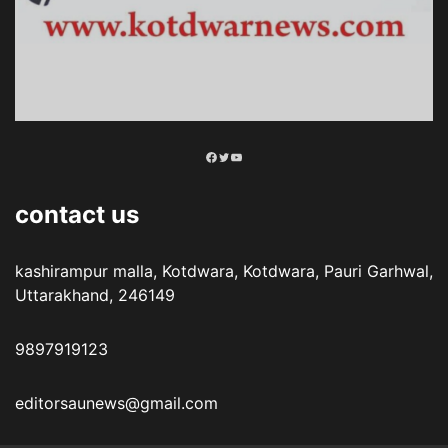
Facebook
Twitter
YouTube
contact us
kashirampur malla, Kotdwara, Kotdwara, Pauri Garhwal,
Uttarakhand, 246149
9897919123
editorsaunews@gmail.com