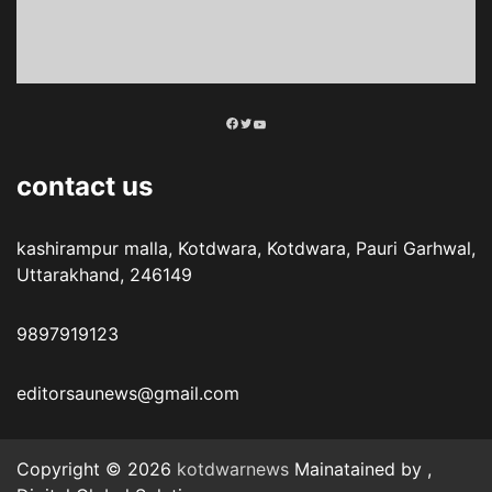
Facebook
Twitter
YouTube
contact us
kashirampur malla, Kotdwara, Kotdwara, Pauri Garhwal,
Uttarakhand, 246149
9897919123
editorsaunews@gmail.com
Copyright © 2026
kotdwarnews
Mainatained by ,