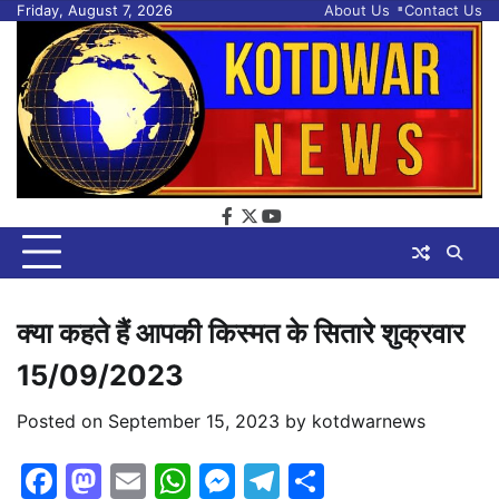
Skip
Friday, August 7, 2026
About Us
Contact Us
to
content
facebook
twitter
youtube
क्या कहते हैं आपकी किस्मत के सितारे शुक्रवार
15/09/2023
Posted on
September 15, 2023
by
kotdwarnews
Facebook
Mastodon
Email
WhatsApp
Messenger
Telegram
Share