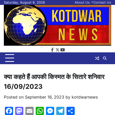
Skip
Saturday, August 8, 2026
About Us
Contact Us
to
content
facebook
twitter
youtube
क्या कहते हैं आपकी किस्मत के सितारे शनिवार
16/09/2023
Posted on
September 16, 2023
by
kotdwarnews
Facebook
Mastodon
Email
WhatsApp
Messenger
Telegram
Share