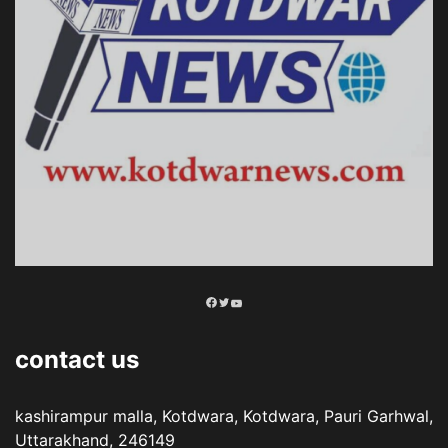
Facebook
Twitter
YouTube
contact us
kashirampur malla, Kotdwara, Kotdwara, Pauri Garhwal,
Uttarakhand, 246149