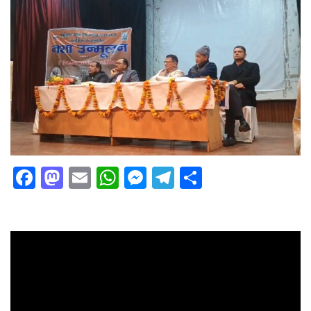
Facebook
Mastodon
Email
WhatsApp
Messenger
Telegram
Share