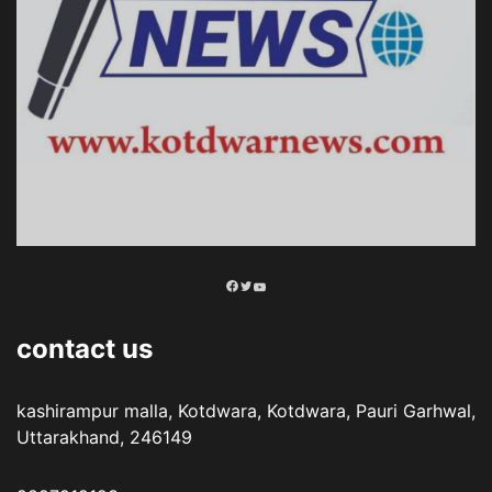
Facebook
Twitter
YouTube
contact us
kashirampur malla, Kotdwara, Kotdwara, Pauri Garhwal,
Uttarakhand, 246149