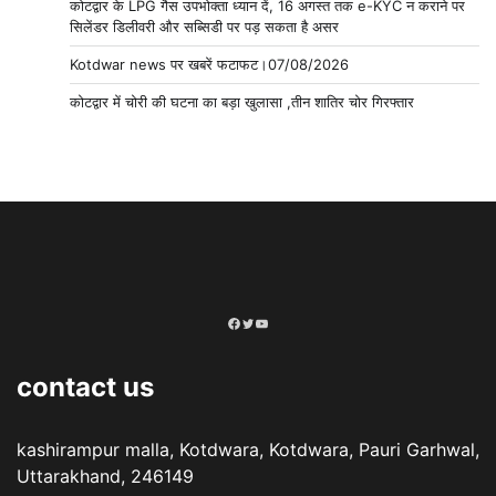
कोटद्वार के LPG गैस उपभोक्ता ध्यान दें, 16 अगस्त तक e-KYC न कराने पर
सिलेंडर डिलीवरी और सब्सिडी पर पड़ सकता है असर
Kotdwar news पर खबरें फटाफट।07/08/2026
कोटद्वार में चोरी की घटना का बड़ा खुलासा ,तीन शातिर चोर गिरफ्तार
Facebook
Twitter
YouTube
contact us
kashirampur malla, Kotdwara, Kotdwara, Pauri Garhwal,
Uttarakhand, 246149