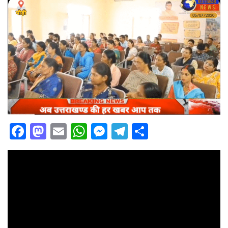
Facebook
Mastodon
Email
WhatsApp
Messenger
Telegram
Share