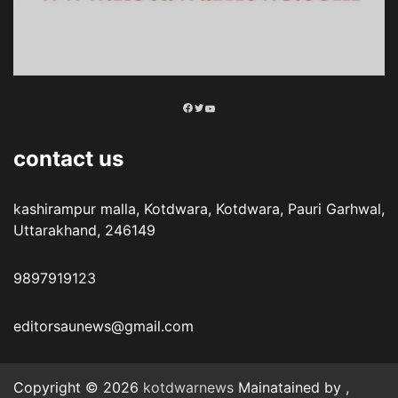
Facebook
Twitter
YouTube
contact us
kashirampur malla, Kotdwara, Kotdwara, Pauri Garhwal,
Uttarakhand, 246149
9897919123
editorsaunews@gmail.com
Copyright © 2026
kotdwarnews
Mainatained by ,