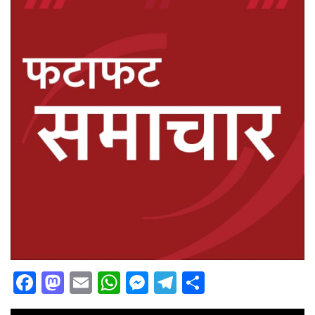
Facebook
Mastodon
Email
WhatsApp
Messenger
Telegram
Share