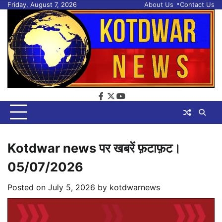
Skip
Friday, August 7, 2026
About Us
Contact Us
to
content
facebook
twitter
youtube
Kotdwar news पर खबरें फ़टाफ़ट।
05/07/2026
Posted on
July 5, 2026
by
kotdwarnews