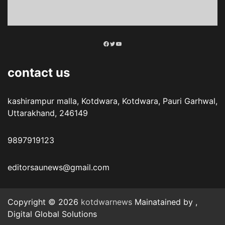
Facebook
Twitter
YouTube
contact us
kashirampur malla, Kotdwara, Kotdwara, Pauri Garhwal,
Uttarakhand, 246149
9897919123
editorsaunews@gmail.com
Copyright © 2026
kotdwarnews
Mainatained by ,
Digital Global Solutions