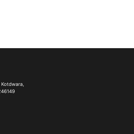
 Kotdwara,
 246149