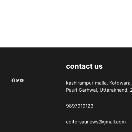
contact us
Facebook
Twitter
YouTube
kashirampur malla, Kotdwara,
Pauri Garhwal, Uttarakhand,
9897919123
editorsaunews@gmail.com