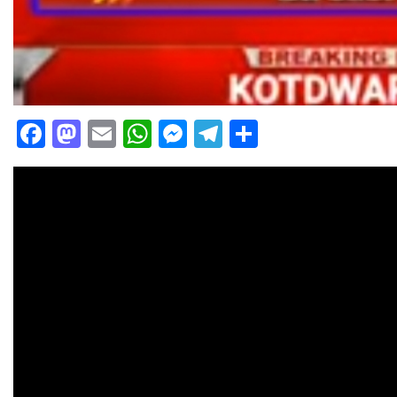
Facebook
Mastodon
Email
WhatsApp
Messenger
Telegram
Share