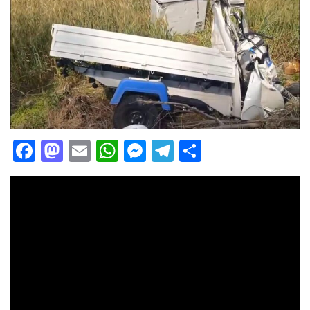
Facebook
Mastodon
Email
WhatsApp
Messenger
Telegram
Share