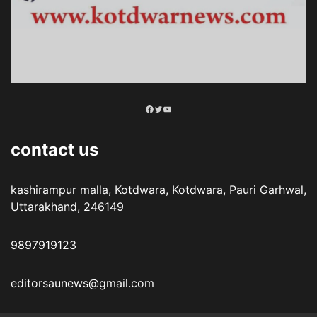
Facebook
Twitter
YouTube
contact us
kashirampur malla, Kotdwara, Kotdwara, Pauri Garhwal,
Uttarakhand, 246149
9897919123
editorsaunews@gmail.com