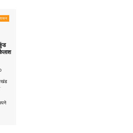
रशासन
कुंड
कैलाश
0
राखंड
र
अपने