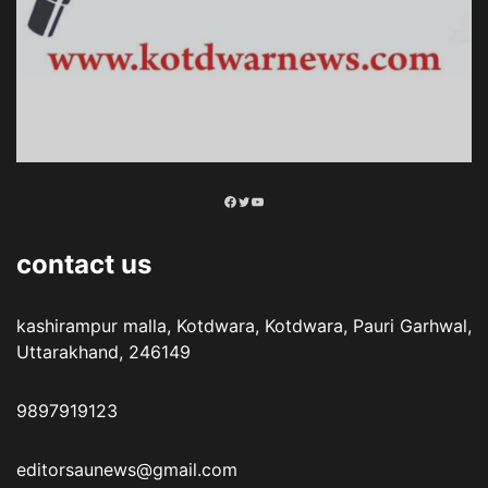
Facebook
Twitter
YouTube
contact us
kashirampur malla, Kotdwara, Kotdwara, Pauri Garhwal,
Uttarakhand, 246149
9897919123
editorsaunews@gmail.com