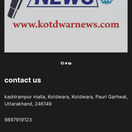
Facebook
Twitter
YouTube
contact us
kashirampur malla, Kotdwara, Kotdwara, Pauri Garhwal,
Uttarakhand, 246149
9897919123