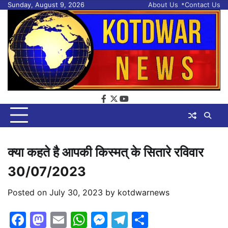
Skip
Sunday, August 9, 2026
About Us
Contact Us
to
content
facebook
twitter
youtube
क्या कहते है आपकी किस्मत् के सितारे रविवार
30/07/2023
Posted on
July 30, 2023
by
kotdwarnews
Facebook
Mastodon
Email
WhatsApp
Messenger
Telegram
Share