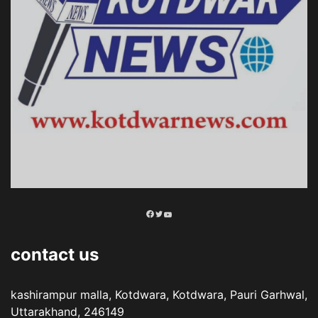
Facebook
Twitter
YouTube
contact us
kashirampur malla, Kotdwara, Kotdwara, Pauri Garhwal,
Uttarakhand, 246149