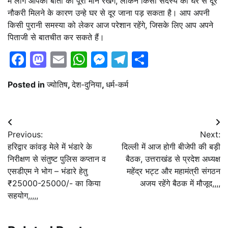
में लोग आपकी बातों का पूरा मान रखेंगे, लेकिन किसी सदस्य को घर से दूर
नौकरी मिलने के कारण उन्हे घर से दूर जाना पड़ सकता है। आप अपनी
किसी पुरानी समस्या को लेकर आज परेशान रहेंगे, जिसके लिए आप अपने
पिताजी से बातचीत कर सकते हैं।
Facebook
Mastodon
Email
WhatsApp
Messenger
Telegram
Share
Posted in
ज्योतिष
,
देश-दुनिया
,
धर्म-कर्म
Post
Previous:
Next:
navigation
हरिद्वार कांवड़ मेले में भंडारे के
दिल्ली में आज होगी बीजेपी की बड़ी
निरीक्षण से संतुष्ट पुलिस कप्तान व
बैठक, उत्तराखंड से प्रदेश अध्यक्ष
एसडीएम ने भोग – भंडारे हेतु
महेंद्र भट्ट और महामंत्री संगठन
₹25000-25000/- का किया
अजय रहेंगे बैठक में मौजूद,,,,
सहयोग,,,,,