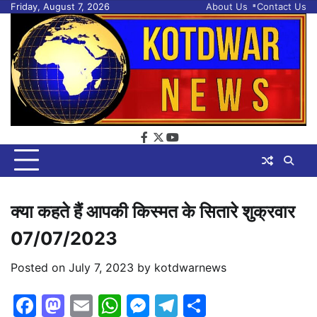
Skip
Friday, August 7, 2026
About Us
Contact Us
to
content
facebook
twitter
youtube
क्या कहते हैं आपकी किस्मत के सितारे शुक्रवार
07/07/2023
Posted on
July 7, 2023
by
kotdwarnews
Facebook
Mastodon
Email
WhatsApp
Messenger
Telegram
Share