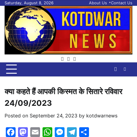
Skip
Saturday, August 8, 2026
About Us
Contact Us
to
content
facebook
twitter
youtube
क्या कहते हैं आपकी किस्मत के सितारे रविवार
24/09/2023
Posted on
September 24, 2023
by
kotdwarnews
Facebook
Mastodon
Email
WhatsApp
Messenger
Telegram
Share