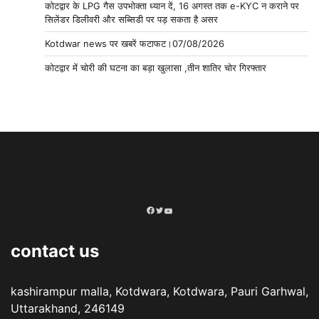
कोटद्वार के LPG गैस उपभोक्ता ध्यान दें, 16 अगस्त तक e-KYC न कराने पर
सिलेंडर डिलीवरी और सब्सिडी पर पड़ सकता है असर
Kotdwar news पर खबरें फटाफट।07/08/2026
कोटद्वार में चोरी की घटना का बड़ा खुलासा ,तीन शातिर चोर गिरफ्तार
Facebook
Twitter
YouTube
contact us
kashirampur malla, Kotdwara, Kotdwara, Pauri Garhwal,
Uttarakhand, 246149