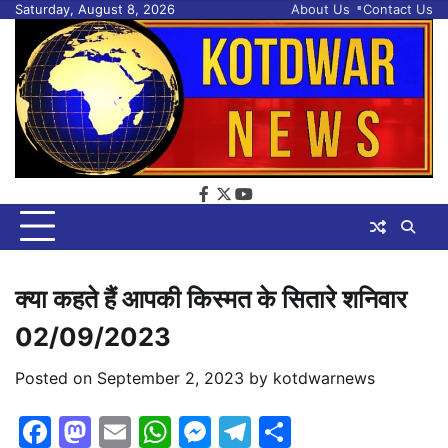
Skip
Saturday, August 8, 2026
About Us
Contact Us
to
content
facebook
twitter
youtube
क्या कहते हैं आपकी किस्मत के सितारे शनिवार
02/09/2023
Posted on
September 2, 2023
by
kotdwarnews
Facebook
Mastodon
Email
WhatsApp
Messenger
Telegram
Share