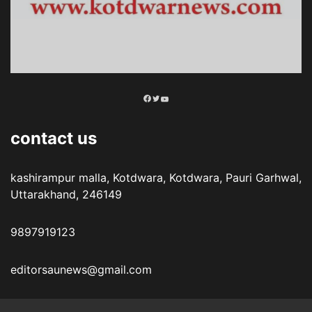
Facebook
Twitter
YouTube
contact us
kashirampur malla, Kotdwara, Kotdwara, Pauri Garhwal,
Uttarakhand, 246149
9897919123
editorsaunews@gmail.com