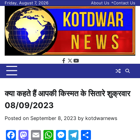
Skip
Friday, August 7, 2026
About Us
Contact Us
to
content
facebook
twitter
youtube
क्या कहते हैं आपकी किस्मत के सितारे शुक्रवार
08/09/2023
Posted on
September 8, 2023
by
kotdwarnews
Facebook
Mastodon
Email
WhatsApp
Messenger
Telegram
Share