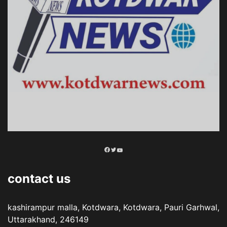
Facebook
Twitter
YouTube
contact us
kashirampur malla, Kotdwara, Kotdwara, Pauri Garhwal,
Uttarakhand, 246149