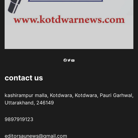
Facebook
Twitter
YouTube
contact us
kashirampur malla, Kotdwara, Kotdwara, Pauri Garhwal,
Uttarakhand, 246149
9897919123
editorsaunews@gmail.com