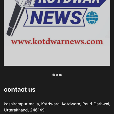
Facebook
Twitter
YouTube
contact us
kashirampur malla, Kotdwara, Kotdwara, Pauri Garhwal,
Uttarakhand, 246149