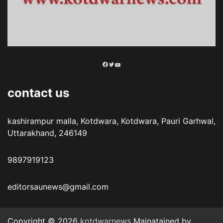
Facebook
Twitter
YouTube
contact us
kashirampur malla, Kotdwara, Kotdwara, Pauri Garhwal,
Uttarakhand, 246149
9897919123
editorsaunews@gmail.com
Copyright © 2026
kotdwarnews
Mainatained by ,