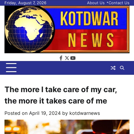
Skip
Friday, August 7, 2026
About Us
Contact Us
to
content
facebook
twitter
youtube
The more I take care of my car,
the more it takes care of me
Posted on
April 19, 2024
by
kotdwarnews