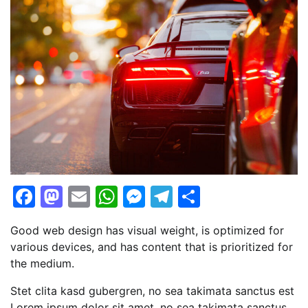
Facebook
Mastodon
Email
WhatsApp
Messenger
Telegram
Share
Good web design has visual weight, is optimized for
various devices, and has content that is prioritized for
the medium.
Stet clita kasd gubergren, no sea takimata sanctus est
Lorem ipsum dolor sit amet. no sea takimata sanctus