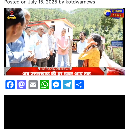
Posted on
July 15, 2025
by
kotdwarnews
Facebook
Mastodon
Email
WhatsApp
Messenger
Telegram
Share