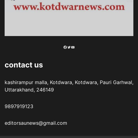
Facebook
Twitter
YouTube
contact us
kashirampur malla, Kotdwara, Kotdwara, Pauri Garhwal,
Uttarakhand, 246149
9897919123
editorsaunews@gmail.com