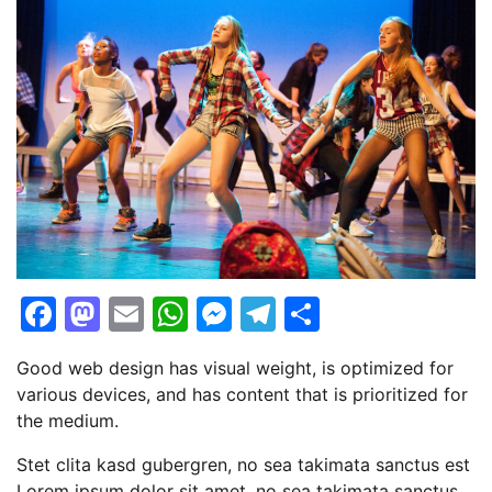
Facebook
Mastodon
Email
WhatsApp
Messenger
Telegram
Share
Good web design has visual weight, is optimized for
various devices, and has content that is prioritized for
the medium.
Stet clita kasd gubergren, no sea takimata sanctus est
Lorem ipsum dolor sit amet. no sea takimata sanctus