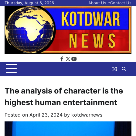
Skip
Thursday, August 6, 2026
About Us
Contact Us
to
content
facebook
twitter
youtube
The analysis of character is the
highest human entertainment
Posted on
April 23, 2024
by
kotdwarnews