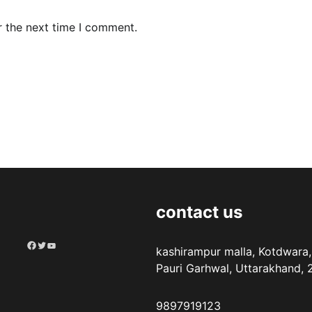
r the next time I comment.
contact us
Facebook
Twitter
YouTube
kashirampur malla, Kotdwara,
Pauri Garhwal, Uttarakhand,
9897919123