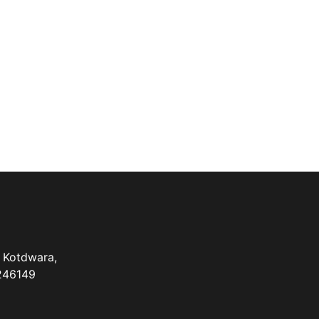
 Kotdwara,
 246149