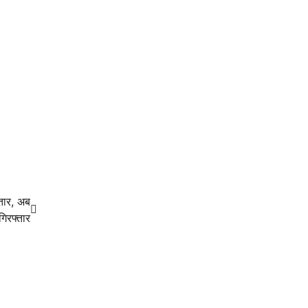
तार, अब
िरफ्तार