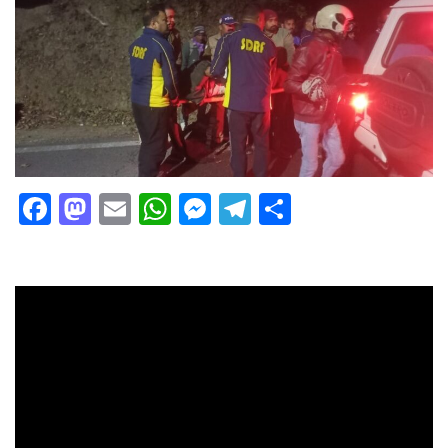
Facebook
Mastodon
Email
WhatsApp
Messenger
Telegram
Share