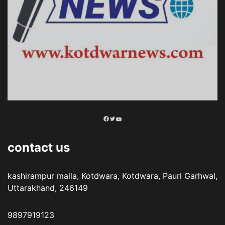
Facebook
Twitter
YouTube
contact us
kashirampur malla, Kotdwara, Kotdwara, Pauri Garhwal,
Uttarakhand, 246149
9897919123