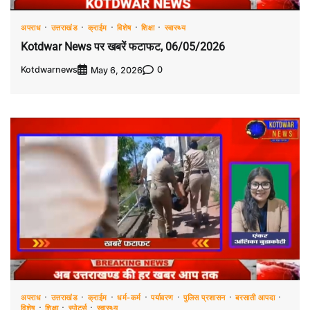
अपराध
उत्तराखंड
क्राईम
विशेष
शिक्षा
स्वास्थ्य
Kotdwar News पर खबरें फटाफट, 06/05/2026
Kotdwarnews
0
May 6, 2026
अपराध
उत्तराखंड
क्राईम
धर्म-कर्म
पर्यावरण
पुलिस प्रशासन
बरसाती आपदा
विशेष
शिक्षा
स्पोर्ट्स
स्वास्थ्य