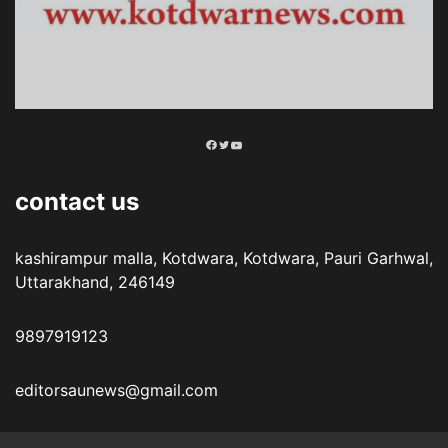
Facebook
Twitter
YouTube
contact us
kashirampur malla, Kotdwara, Kotdwara, Pauri Garhwal,
Uttarakhand, 246149
9897919123
editorsaunews@gmail.com