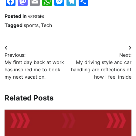
Facebook
Mastodon
Email
WhatsApp
Messenger
Telegram
Share
Posted in
उत्तराखंड
Tagged
sports
,
Tech
Post
Previous:
Next:
navigation
My first day back at work
My driving style and car
has inspired me to book
handling are reflections of
my next vacation.
how I feel inside
Related Posts