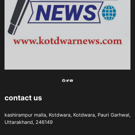
Facebook
Twitter
YouTube
contact us
kashirampur malla, Kotdwara, Kotdwara, Pauri Garhwal,
Uttarakhand, 246149