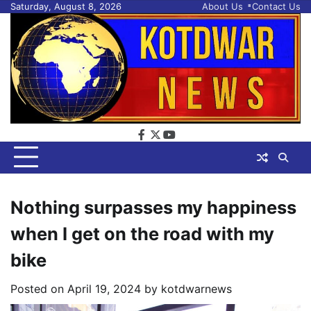
Skip
Saturday, August 8, 2026
About Us
Contact Us
to
content
facebook
twitter
youtube
Nothing surpasses my happiness
when I get on the road with my
bike
Posted on
April 19, 2024
by
kotdwarnews