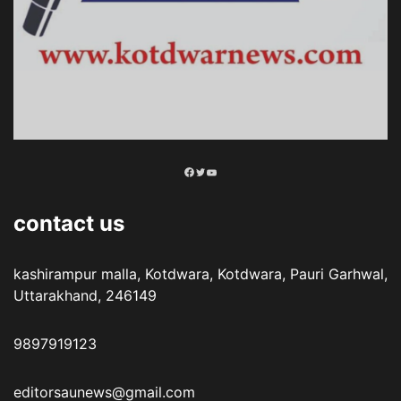
Facebook
Twitter
YouTube
contact us
kashirampur malla, Kotdwara, Kotdwara, Pauri Garhwal,
Uttarakhand, 246149
9897919123
editorsaunews@gmail.com