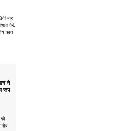
8वीं बार
िक्षा के
नीय कार्य
ान ने
ा रूप
न की
 मनीष