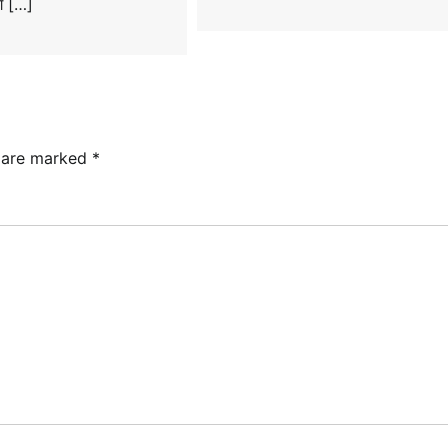
ोग […]
s are marked
*