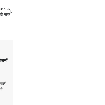
टिकट पर
ूरी खबर
िजनों
तवाली
ची