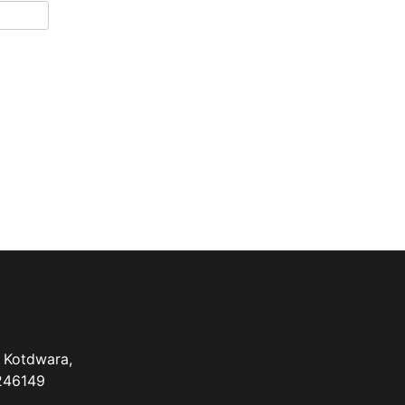
 Kotdwara,
 246149