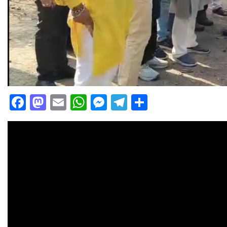
Facebook
Mastodon
Email
WhatsApp
Messenger
Telegram
Share