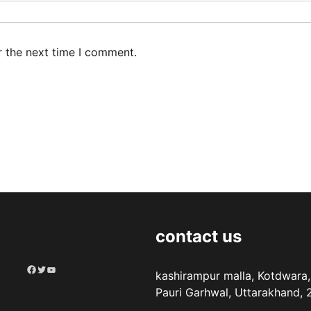
r the next time I comment.
contact us
Facebook
Twitter
YouTube
kashirampur malla, Kotdwara,
Pauri Garhwal, Uttarakhand,