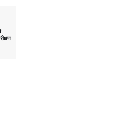
े
रीक्षण