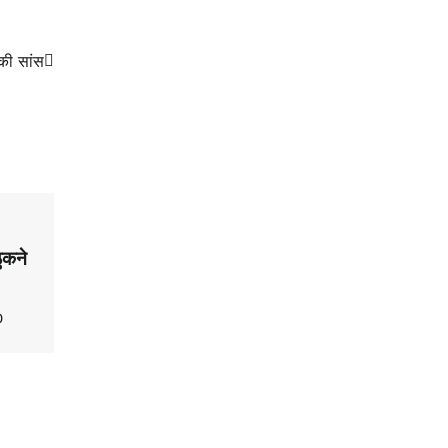
 की सांस
ठुकने
0