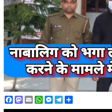
Facebook
Mastodon
Email
WhatsApp
Messenger
Telegram
Share