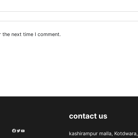
r the next time I comment.
contact us
Facebook
Twitter
YouTube
kashirampur malla, Kotdwara,