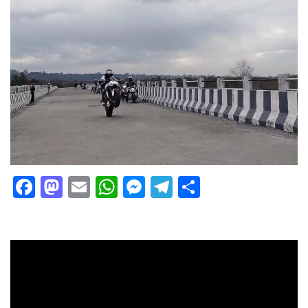
Facebook
Mastodon
Email
WhatsApp
Messenger
Telegram
Share