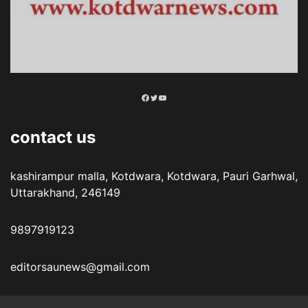
Facebook
Twitter
YouTube
contact us
kashirampur malla, Kotdwara, Kotdwara, Pauri Garhwal,
Uttarakhand, 246149
9897919123
editorsaunews@gmail.com