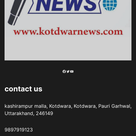
Facebook
Twitter
YouTube
contact us
kashirampur malla, Kotdwara, Kotdwara, Pauri Garhwal,
Uttarakhand, 246149
9897919123