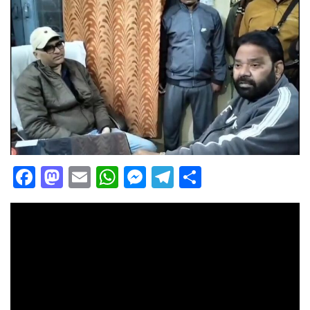
Facebook
Mastodon
Email
WhatsApp
Messenger
Telegram
Share