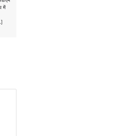
एसडीएम
 में
…]