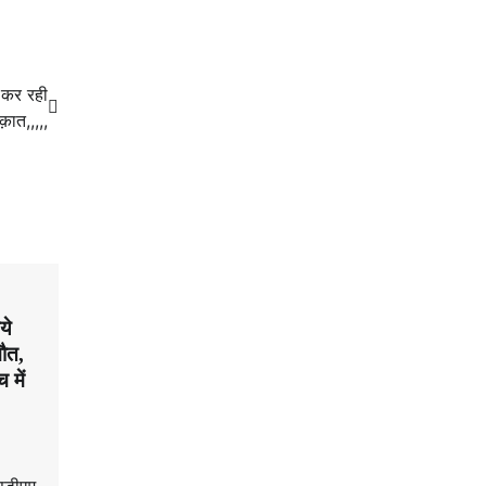
ग कर रही
क़ात,,,,,
ये
मौत,
 में