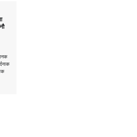
ा
नौ
चानक
र्दनाक
नाक