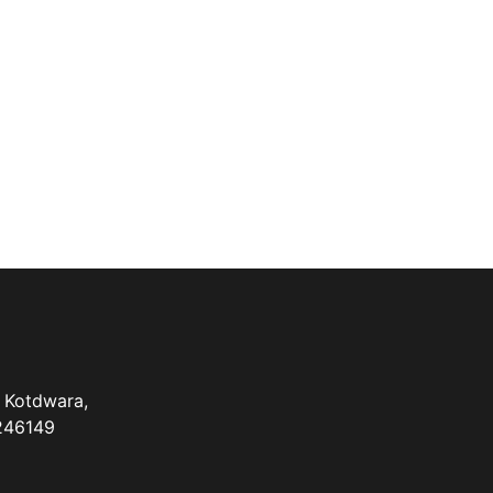
 Kotdwara,
 246149