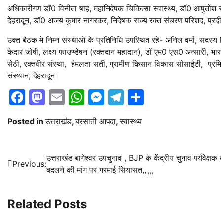
अधिकारीगण डॉ0 विनीता षाह, महानिदेषक चिकित्सा स्वास्थ्य, डॉ0 आषुतोश स
देहरादून, डॉ0 अजय कुमार नागरकर, निदेषक राज्य रक्त संचरण परिशद, प्रदी
उक्त बैठक में निम्न संस्थाओं के प्रतिनिधि उपस्थित रहे- अनिल वर्मा, सदस्य 
केदार जोषी, लक्ष्य फाउण्डेषन (रक्तदान महादान), डॉ एम0 एस0 अन्सारी, भारत
सेठी, रक्तवीर संस्था, हेमलता सती, ग्रामीण किसान विकास सोसाईटी, प्रमिल
संस्थान, देहरादून।
Facebook
Mastodon
Email
WhatsApp
Messenger
Telegram
Share
Posted in
उत्तराखंड
,
बरसाती आपदा
,
स्वास्थ्य
Post
उत्तराखंड बागेश्वर उपचुनाव , BJP के केंद्रीय चुनाव पर्यवेक्षक
Previous:
बदलने की मांग पर गरमाई सियासत,,,,,,
navigation
Related Posts