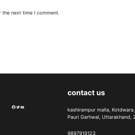
r the next time I comment.
contact us
Facebook
Twitter
YouTube
kashirampur malla, Kotdwara,
Pauri Garhwal, Uttarakhand,
9897919123