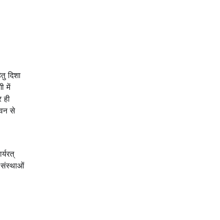
तु दिशा
 में
र ही
ेवन से
्यरत्
 संस्थाओं