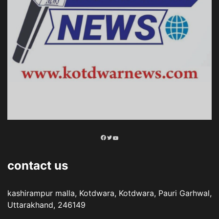
Facebook
Twitter
YouTube
contact us
kashirampur malla, Kotdwara, Kotdwara, Pauri Garhwal,
Uttarakhand, 246149