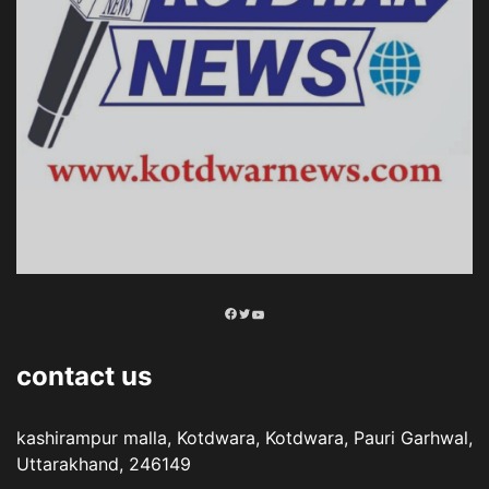
Facebook
Twitter
YouTube
contact us
kashirampur malla, Kotdwara, Kotdwara, Pauri Garhwal,
Uttarakhand, 246149