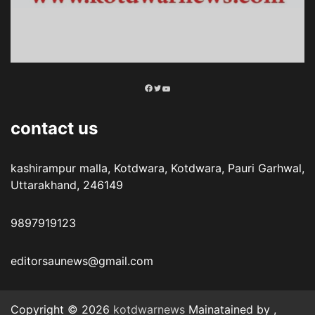
Facebook
Twitter
YouTube
contact us
kashirampur malla, Kotdwara, Kotdwara, Pauri Garhwal,
Uttarakhand, 246149
9897919123
editorsaunews@gmail.com
Copyright © 2026
kotdwarnews
Mainatained by ,