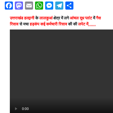
Facebook
Mastodon
Email
WhatsApp
Messenger
Telegram
Share
उत्तराखंड हल्द्वानी
के
लालकुआं
क्षेत्र में लगे
आंचल दूध प्लांट
में
गैस
रिसाव
से मचा
हड़कंप
कई कर्मचारी रिसाव
की की
लपेट में,,,,,,