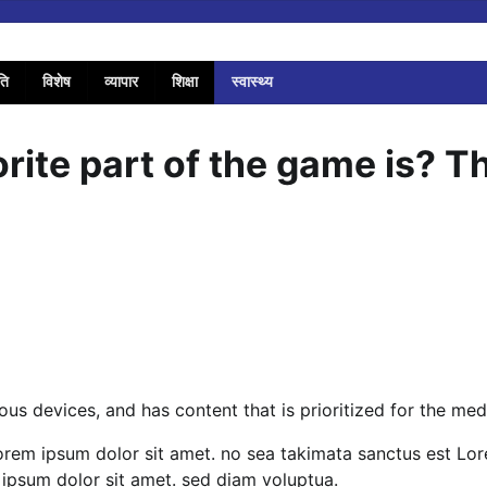
ति
विशेष
व्यापार
शिक्षा
स्वास्थ्य
ite part of the game is? T
ous devices, and has content that is prioritized for the me
Lorem ipsum dolor sit amet. no sea takimata sanctus est Lo
 ipsum dolor sit amet. sed diam voluptua.