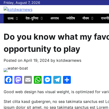
Skip
Friday, August 7, 2026
to
content
देश-दुनिया
अपराध
ज्योतिष
मौसम
राजनी
राज्य
Do you know what my favor
opportunity to play
Posted on
April 19, 2024
by
kotdwarnews
Facebook
Mastodon
Email
WhatsApp
Messenger
Telegram
Share
Good web design has visual weight, is optimized for vari
Stet clita kasd gubergren, no sea takimata sanctus est 
ipsum dolor sit amet. no sea takimata sanctus est Lorem