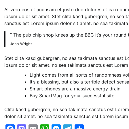
At vero eos et accusam et justo duo dolores et ea rebum
ipsum dolor sit amet. Stet clita kasd gubergren, no sea 
sanctus est Lorem ipsum dolor sit amet. no sea takimata
” The pub chip shop knees up the BBC it’s your round
John Wright
Stet clita kasd gubergren, no sea takimata sanctus est 
ipsum dolor sit amet. no sea takimata sanctus est Lorem
Light comes from all sorts of randomness voi
It’s a blessing, but also a terrible defect sensa
Smart phones are a massive energy drain.
Buy SmartMag for your successful site.
Clita kasd gubergren, no sea takimata sanctus est Lorem
dolor sit amet. no sea takimata sanctus est Lorem ipsum 
Facebook
Mastodon
Email
WhatsApp
Messenger
Telegram
Share