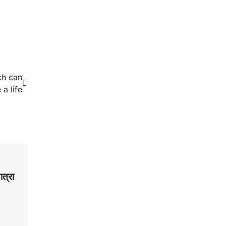
ch can
a life
ात्रा