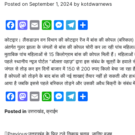
Posted on
September 1, 2024
by
kotdwarnews
Facebook
Mastodon
Email
WhatsApp
Messenger
Telegram
Share
कोटद्वार। लैंसडाउन वन विभाग की कोटद्वार रेंज में बांस की कोपल (बस्किल) च
अंतर्गत गुलर झाला के जंगलों से बांस की कोपल चोरी कर ला रही पांच महि
मुताबिक पांच महिलाओं से 15 किलोग्राम बांस की कोपल मिली हैं। महिलाओं
पहले स्थानीय न्यूज पोर्टल “
बोलता पहाड़”
द्वारा इस संबंध के सूत्रों के ह
जंगल से तोड़ कर इन दिनों बाजार में 150 से 200 रुपए किलो बेचा जा रहा 
है कोपलों को तोड़ने के बाद बांस की नई शाखाएं तैयार नहीं हो सकती और 
आया है जबकि इससे पहले बस्किल तोड़ने और उसकी अवैध बिक्री के संबंध में
Facebook
Mastodon
Email
WhatsApp
Messenger
Telegram
Share
Posted in
उत्तराखंड
,
क्राईम
Post
Previous:
उत्तराखंड के फिर टले निकाय चुनाव, जानिए वजह