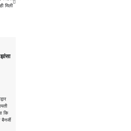
ही मिली
 झांसा
्वार
कायती
या कि
बैनर्जी