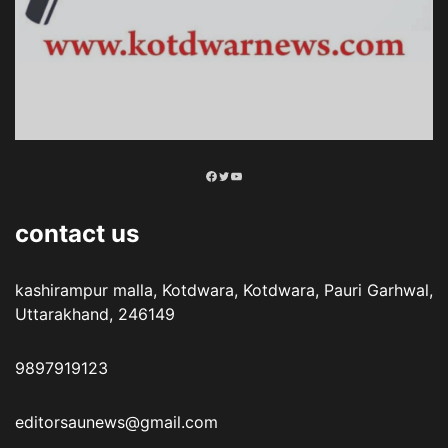
Facebook
Twitter
YouTube
contact us
kashirampur malla, Kotdwara, Kotdwara, Pauri Garhwal,
Uttarakhand, 246149
9897919123
editorsaunews@gmail.com