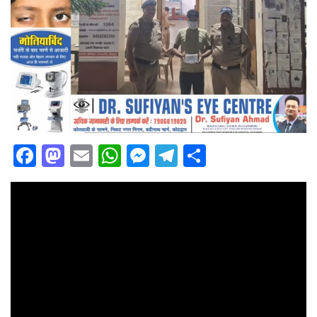
Facebook
Mastodon
Email
WhatsApp
Messenger
Telegram
Share