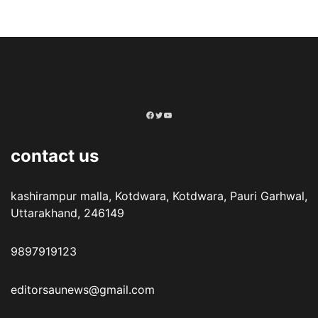
Facebook
Twitter
YouTube
contact us
kashirampur malla, Kotdwara, Kotdwara, Pauri Garhwal,
Uttarakhand, 246149
9897919123
editorsaunews@gmail.com