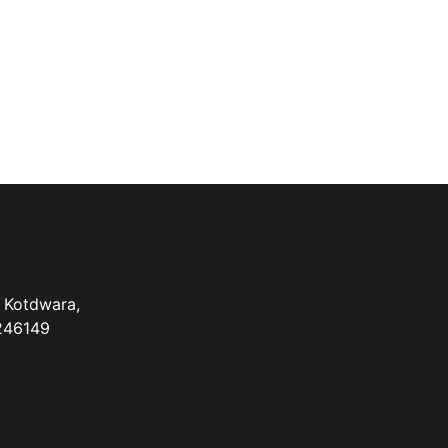
 Kotdwara,
 246149