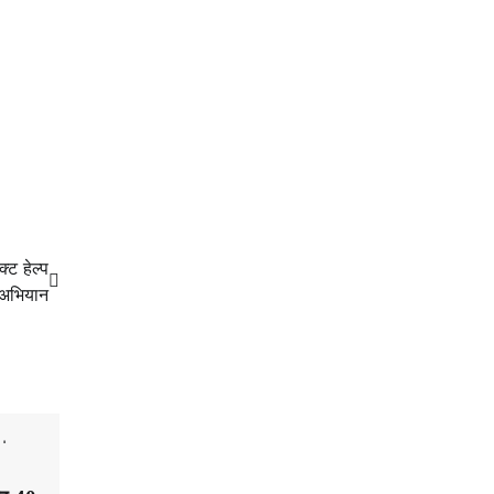
्ट हेल्प
 अभियान