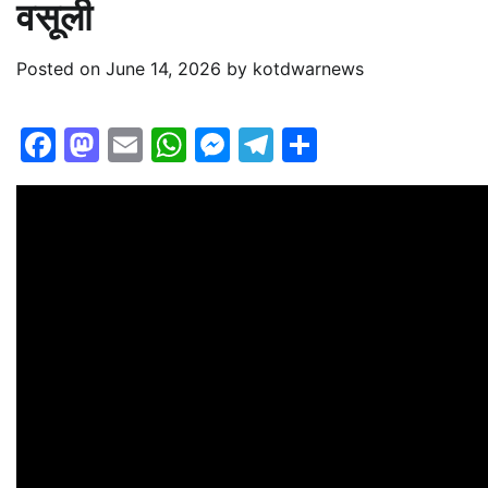
वसूली
Posted on
June 14, 2026
by
kotdwarnews
Facebook
Mastodon
Email
WhatsApp
Messenger
Telegram
Share