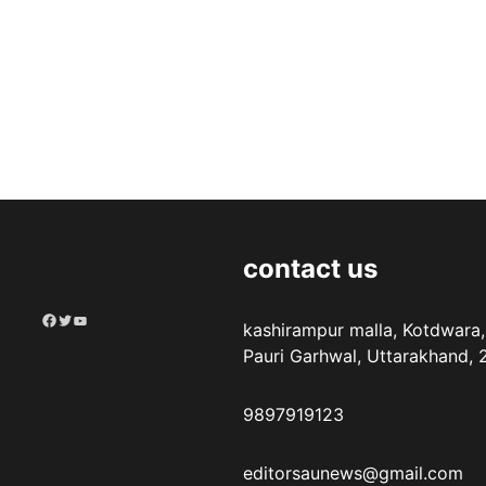
contact us
Facebook
Twitter
YouTube
kashirampur malla, Kotdwara,
Pauri Garhwal, Uttarakhand,
9897919123
editorsaunews@gmail.com