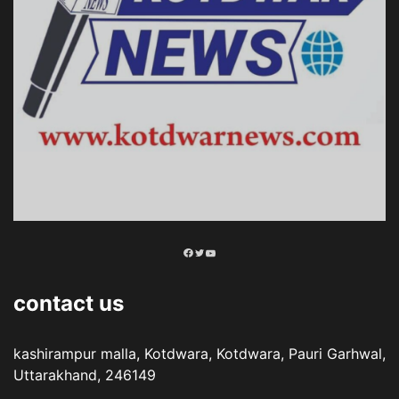
Facebook
Twitter
YouTube
contact us
kashirampur malla, Kotdwara, Kotdwara, Pauri Garhwal,
Uttarakhand, 246149